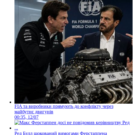
FIA та виробники прямують до конфлікту через
майбутнє двигунів
00:35, 12/07
Ред Булл шокований вимогами Ферстаппена