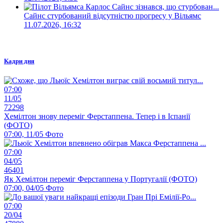
Сайнс стурбований відсутністю прогресу у Вільямс
11.07.2026, 16:32
Кадри дня
07:00
11/05
72298
Хемілтон знову переміг Ферстаппена. Тепер і в Іспанії
(ФОТО)
07:00, 11/05
Фото
07:00
04/05
46401
Як Хемілтон переміг Ферстаппена у Португалії (ФОТО)
07:00, 04/05
Фото
07:00
20/04