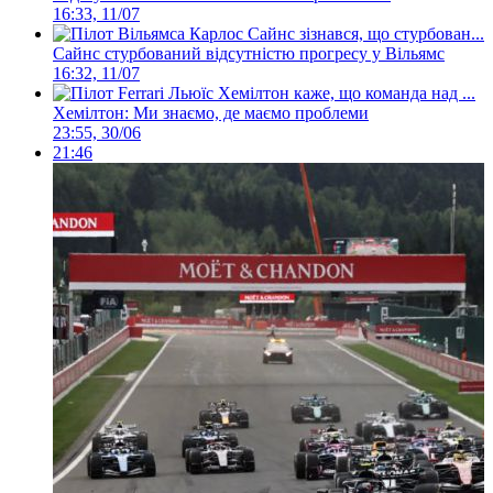
16:33, 11/07
Сайнс стурбований відсутністю прогресу у Вільямс
16:32, 11/07
Хемілтон: Ми знаємо, де маємо проблеми
23:55, 30/06
21:46