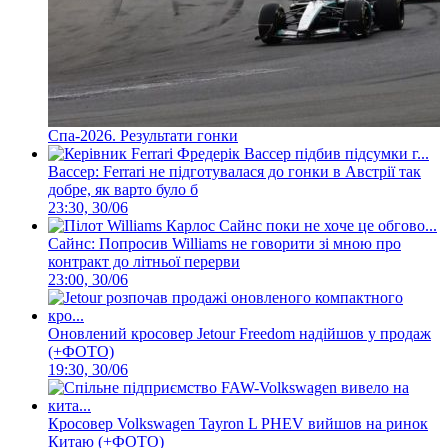
Спа-2026. Результати гонки
Вассер: Ferrari не підготувалася до гонки в Австрії так
добре, як варто було б
23:30, 30/06
Сайнс: Попросив Williams не говорити зі мною про
контракт до літньої перерви
23:00, 30/06
Оновлений кросовер Jetour Freedom надійшов у продаж
(+ФОТО)
19:30, 30/06
Кросовер Volkswagen Tayron L PHEV вийшов на ринок
Китаю (+ФОТО)