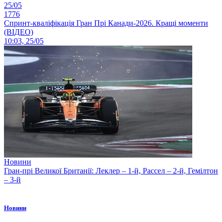
25/05
1776
Спринт-кваліфікація Гран Прі Канади-2026. Кращі моменти
(ВІДЕО)
10:03, 25/05
Новини
Гран-прі Великої Британії: Леклер – 1-й, Рассел – 2-й, Гемілтон
– 3-й
Новини