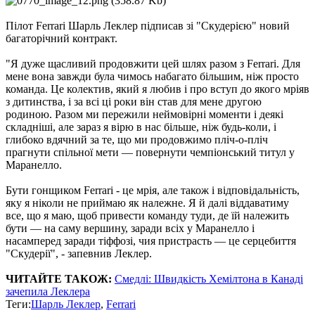
Пілот Ferrari Шарль Леклер підписав зі "Скудерією" новий
багаторічний контракт.
"Я дуже щасливий продовжити цей шлях разом з Ferrari. Для
мене вона завжди була чимось набагато більшим, ніж просто
команда. Це колектив, який я любив і про вступ до якого мріяв
з дитинства, і за всі ці роки він став для мене другою
родиною. Разом ми пережили неймовірні моменти і деякі
складніші, але зараз я вірю в нас більше, ніж будь-коли, і
глибоко вдячний за те, що ми продовжимо пліч-о-пліч
прагнути спільної мети — повернути чемпіонський титул у
Маранелло.
Бути гонщиком Ferrari - це мрія, але також і відповідальність,
яку я ніколи не приймаю як належне. Я й далі віддаватиму
все, що я маю, щоб привести команду туди, де їй належить
бути — на саму вершину, заради всіх у Маранелло і
насамперед заради тіффозі, чия пристрасть — це серцебиття
"Скудерії", - запевнив Леклер.
ЧИТАЙТЕ ТАКОЖ:
Смедлі: Швидкість Хемілтона в Канаді
зачепила Леклера
Теги:
Шарль Леклер
,
Ferrari