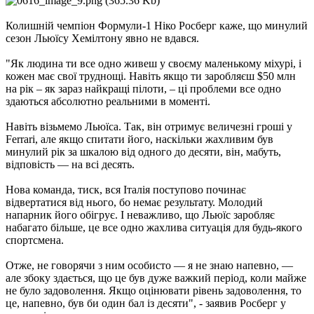
Колишній чемпіон Формули-1 Ніко Росберг каже, що минулий
сезон Льюїсу Хемілтону явно не вдався.
"Як людина ти все одно живеш у своєму маленькому міхурі, і
кожен має свої труднощі. Навіть якщо ти заробляєш $50 млн
на рік – як зараз найкращі пілоти, – ці проблеми все одно
здаються абсолютно реальними в моменті.
Навіть візьмемо Льюїса. Так, він отримує величезні гроші у
Ferrari, але якщо спитати його, наскільки жахливим був
минулий рік за шкалою від одного до десяти, він, мабуть,
відповість — на всі десять.
Нова команда, тиск, вся Італія поступово починає
відвертатися від нього, бо немає результату. Молодий
напарник його обігрує. І неважливо, що Льюїс заробляє
набагато більше, це все одно жахлива ситуація для будь-якого
спортсмена.
Отже, не говорячи з ним особисто — я не знаю напевно, —
але збоку здається, що це був дуже важкий період, коли майже
не було задоволення. Якщо оцінювати рівень задоволення, то
це, напевно, був би один бал із десяти", - заявив Росберг у