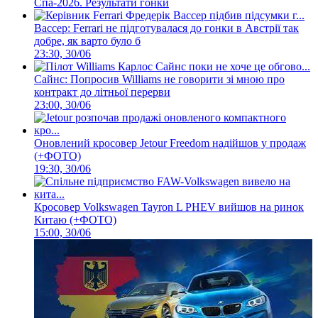
Спа-2026. Результати гонки
Вассер: Ferrari не підготувалася до гонки в Австрії так
добре, як варто було б
23:30, 30/06
Сайнс: Попросив Williams не говорити зі мною про
контракт до літньої перерви
23:00, 30/06
Оновлений кросовер Jetour Freedom надійшов у продаж
(+ФОТО)
19:30, 30/06
Кросовер Volkswagen Tayron L PHEV вийшов на ринок
Китаю (+ФОТО)
15:00, 30/06