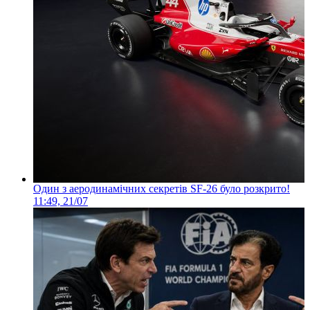
Один з аеродинамічних секретів SF-26 було розкрито!
11:49, 21/07