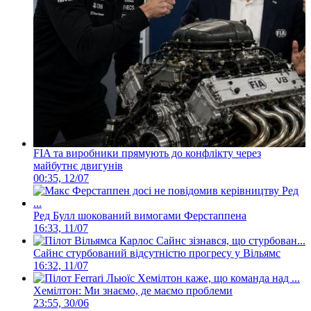
FIA та виробники прямують до конфлікту через
майбутнє двигунів
00:35, 12/07
Ред Булл шокований вимогами Ферстаппена
16:33, 11/07
Сайнс стурбований відсутністю прогресу у Вільямс
16:32, 11/07
Хемілтон: Ми знаємо, де маємо проблеми
23:55, 30/06