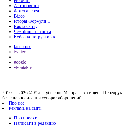
Новини
Автоновини
Фотогалерея
Відео
Історія Формули-1
Карта сайту
Чемпіонська гонка
Кубок конструкторів
facebook
twitter
google
vkontakte
2010 — 2026 ©
F1analytic.com.
Усi права захищенi. Передрук
без гіперпосилання суворо заборонений
Про нас
Реклама на сайті
Про проект
Написати в редакцію