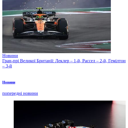
Новини
Гран-прі Великої Британії: Леклер – 1-й, Рассел – 2-й, Гемілтон
– 3-й
Новини
попередні новини