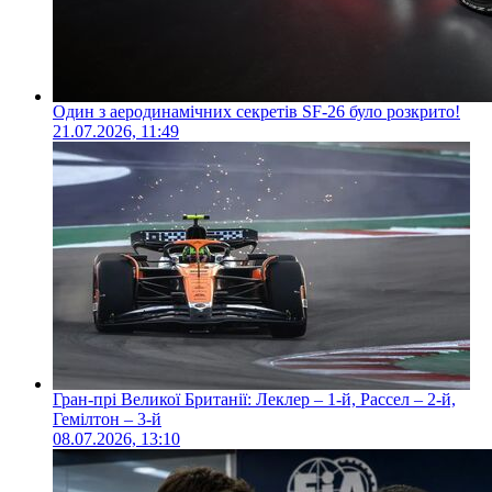
Один з аеродинамічних секретів SF-26 було розкрито!
21.07.2026, 11:49
Гран-прі Великої Британії: Леклер – 1-й, Рассел – 2-й,
Гемілтон – 3-й
08.07.2026, 13:10