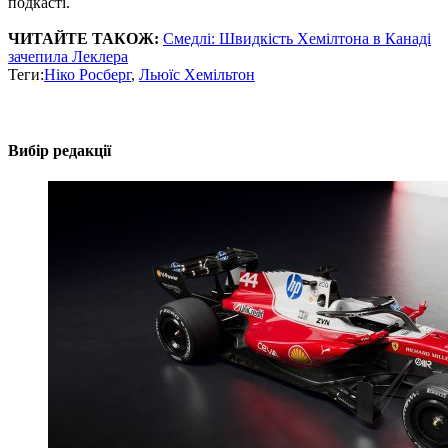
подкасті.
ЧИТАЙТЕ ТАКОЖ:
Смедлі: Швидкість Хемілтона в Канаді
зачепила Леклера
Теги:
Ніко Росберг
,
Льюїс Хемільтон
Вибір редакції