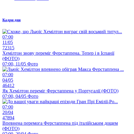
Кадри дня
07:00
11/05
72315
Хемілтон знову переміг Ферстаппена. Тепер і в Іспанії
(ФОТО)
07:00, 11/05
Фото
07:00
04/05
46412
Як Хемілтон переміг Ферстаппена у Португалії (ФОТО)
07:00, 04/05
Фото
07:00
20/04
47894
Впевнена перемога Ферстаппена під італійським дощем
(ФОТО)
07:00, 20/04
Фото