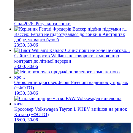
Спа-2026. Результати гонки
Вассер: Ferrari не підготувалася до гонки в Австрії так
добре, як варто було б
23:30, 30/06
Сайнс: Попросив Williams не говорити зі мною про
контракт до літньої перерви
23:00, 30/06
Оновлений кросовер Jetour Freedom надійшов у продаж
(+ФОТО)
19:30, 30/06
Кросовер Volkswagen Tayron L PHEV вийшов на ринок
Китаю (+ФОТО)
15:00, 30/06