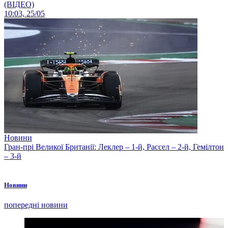
(ВІДЕО)
10:03, 25/05
Новини
Гран-прі Великої Британії: Леклер – 1-й, Рассел – 2-й, Гемілтон
– 3-й
Новини
попередні новини