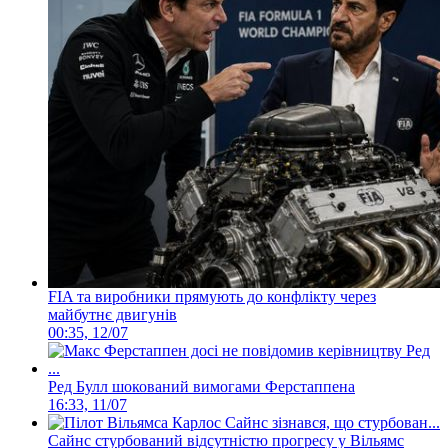
FIA та виробники прямують до конфлікту через
майбутнє двигунів
00:35, 12/07
Ред Булл шокований вимогами Ферстаппена
16:33, 11/07
Сайнс стурбований відсутністю прогресу у Вільямс