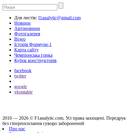
Для листів:
f1analytic@gmail.com
Новини
Автоновини
Фотогалерея
Відео
Історія Формули-1
Карта сайту
Чемпіонська гонка
Кубок конструкторів
facebook
twitter
google
vkontakte
2010 — 2026 ©
F1analytic.com.
Усi права захищенi. Передрук
без гіперпосилання суворо заборонений
Про нас