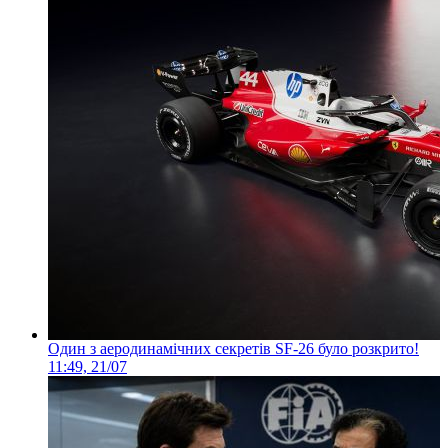
Один з аеродинамічних секретів SF-26 було розкрито!
11:49, 21/07