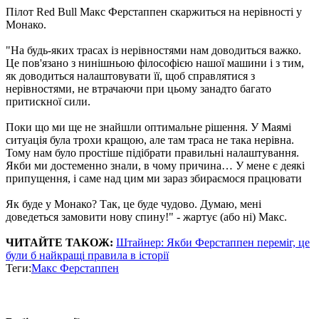
Пілот Red Bull Макс Ферстаппен скаржиться на нерівності у
Монако.
"На будь-яких трасах із нерівностями нам доводиться важко.
Це пов'язано з нинішньою філософією нашої машини і з тим,
як доводиться налаштовувати її, щоб справлятися з
нерівностями, не втрачаючи при цьому занадто багато
притискної сили.
Поки що ми ще не знайшли оптимальне рішення. У Маямі
ситуація була трохи кращою, але там траса не така нерівна.
Тому нам було простіше підібрати правильні налаштування.
Якби ми достеменно знали, в чому причина… У мене є деякі
припущення, і саме над цим ми зараз збираємося працювати
Як буде у Монако? Так, це буде чудово. Думаю, мені
доведеться замовити нову спину!" - жартує (або ні) Макс.
ЧИТАЙТЕ ТАКОЖ:
Штайнер: Якби Ферстаппен переміг, це
були б найкращі правила в історії
Теги:
Макс Ферстаппен