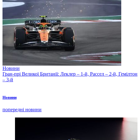
Новини
Гран-прі Великої Британії: Леклер – 1-й, Рассел – 2-й, Гемілтон
– 3-й
Новини
попередні новини