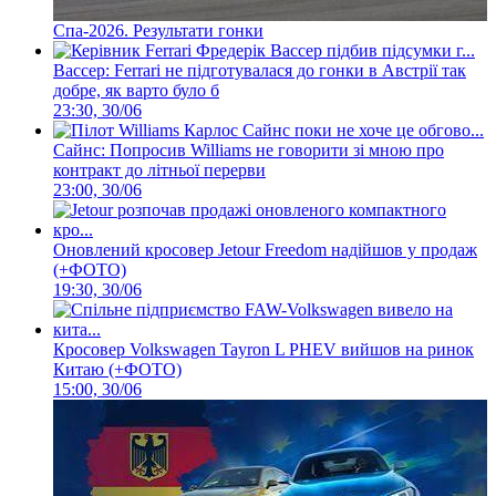
Спа-2026. Результати гонки
Вассер: Ferrari не підготувалася до гонки в Австрії так
добре, як варто було б
23:30, 30/06
Сайнс: Попросив Williams не говорити зі мною про
контракт до літньої перерви
23:00, 30/06
Оновлений кросовер Jetour Freedom надійшов у продаж
(+ФОТО)
19:30, 30/06
Кросовер Volkswagen Tayron L PHEV вийшов на ринок
Китаю (+ФОТО)
15:00, 30/06