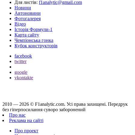
Для листів:
f1analytic@gmail.com
Новини
Автоновини
Фотогалерея
Відео
Історія Формули-1
Карта сайту
Чемпіонська гонка
Кубок конструкторів
facebook
twitter
google
vkontakte
2010 — 2026 ©
F1analytic.com.
Усi права захищенi. Передрук
без гіперпосилання суворо заборонений
Про нас
Реклама на сайті
Про проект