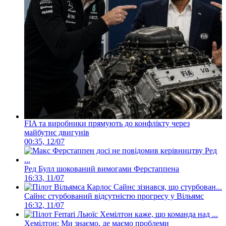
FIA та виробники прямують до конфлікту через
майбутнє двигунів
00:35, 12/07
Ред Булл шокований вимогами Ферстаппена
16:33, 11/07
Сайнс стурбований відсутністю прогресу у Вільямс
16:32, 11/07
Хемілтон: Ми знаємо, де маємо проблеми