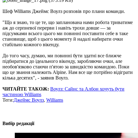
Шеф Williams Джеймс Воулз розповів про плани команди.
"Що я знаю, то це те, що запланована нами робота триватиме
аж до серпневої перерви і навіть трохи довше — за
підсумками всього цього ми повинні поставити себе в таке
становище, щоб з цього моменту й надалі набирати очки
стабільно кожного вікенду.
До того часу, думаю, ми повинні бути здатні все ближче
підбиратися до ідеального вікенду, заробляючи очки, але
необов'язково стаючи п'ятою за швидкістю командою. Поки
що це звання належить Alpine. Нам все ще потрібно відіграти
кілька десятих", - заявив Воулз.
ЧИТАЙТЕ ТАКОЖ:
Воулз: Сайнс та Албон хочуть бути
частиною Williams
Теги:
Джеймс Воулз
,
Williams
Вибір редакції