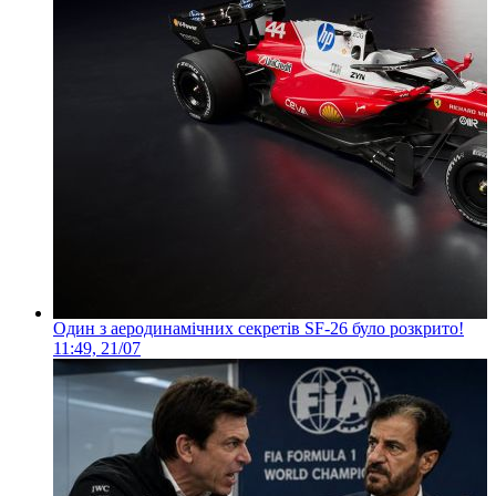
Один з аеродинамічних секретів SF-26 було розкрито!
11:49, 21/07