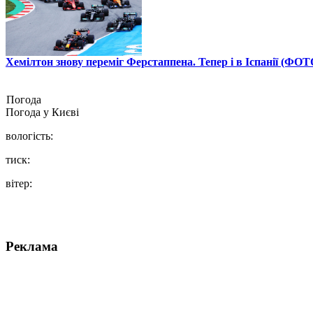
Хемілтон знову переміг Ферстаппена. Тепер і в Іспанії (ФОТ
Погода
Погода у
Києві
вологість:
тиск:
вітер:
Реклама