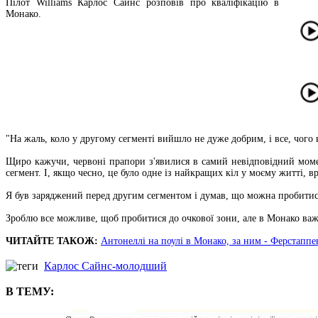
Пілот Williams Карлос Сайнс розповів про кваліфікацію в
Монако.
"На жаль, коло у другому сегменті вийшло не дуже добрим, і все, чог
Щиро кажучи, червоні прапори з'явилися в самий невідповідний моме
сегмент. І, якщо чесно, це було одне із найкращих кіл у моєму житті, 
Я був заряджений перед другим сегментом і думав, що можна пробитися
Зроблю все можливе, щоб пробитися до очкової зони, але в Монако важко
ЧИТАЙТЕ ТАКОЖ:
Антонеллі на поулі в Монако, за ним - Ферстаппе
Карлос Сайнс-молодший
В ТЕМУ: