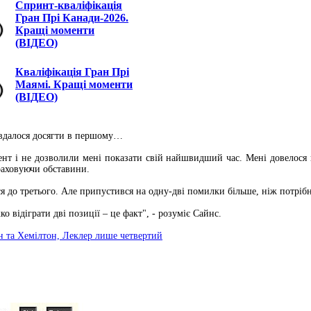
Спринт-кваліфікація
Гран Прі Канади-2026.
Кращі моменти
(ВІДЕО)
Кваліфікація Гран Прі
Маямі. Кращі моменти
(ВІДЕО)
о вдалося досягти в першому…
нт і не дозволили мені показати свій найшвидший час. Мені довелося
враховуючи обставини.
 до третього. Але припустився на одну-дві помилки більше, ніж потрібн
 відіграти дві позиції – це факт", - розуміє Сайнс.
н та Хемілтон, Леклер лише четвертий