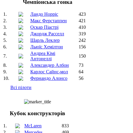
Чемпіонська гонка
1.
Ландо Норріс
423
2.
Макс Ферстаппен
421
3.
Оскар Піастрі
410
4.
Джордж Расселл
319
5.
Шарль Леклер
242
6.
Льюїс Хемілтон
156
Андреа Кімі
7.
150
Антонеллі
8.
Александер Албон
73
9.
Карлос Сайнс-мол
64
10.
Фернандо Алонсо
56
Всі пілоти
Кубок конструкторів
1.
McLaren
833
2.
Mercedes
469