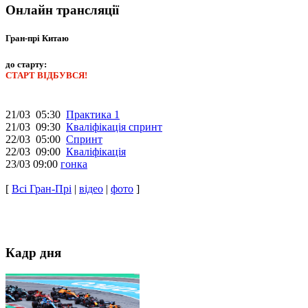
Онлайн трансляції
Гран-прі Китаю
до старту:
СТАРТ ВІДБУВСЯ!
21/03 05:30
Практика 1
21/03 09:30
Кваліфікація спринт
22/03 05:00
Спринт
22/03 09:00
Кваліфікація
23/03 09:00
гонка
[
Всі Гран-Прі
|
відео
|
фото
]
Кадр дня