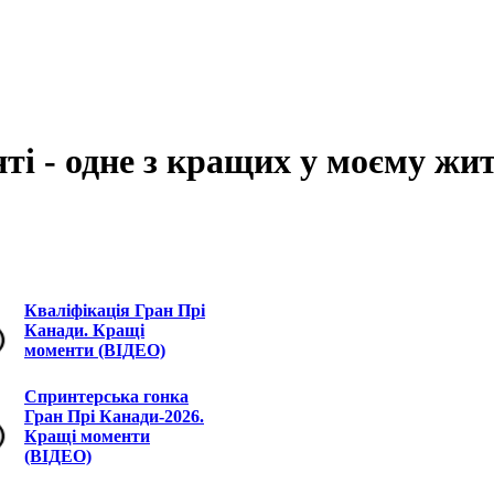
ті - одне з кращих у моєму жит
Кваліфікація Гран Прі
Канади. Кращі
моменти (ВІДЕО)
Спринтерська гонка
Гран Прі Канади-2026.
Кращі моменти
(ВІДЕО)