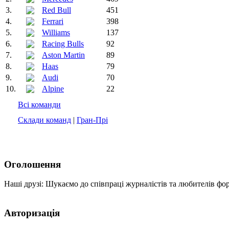
3.
Red Bull
451
4.
Ferrari
398
5.
Williams
137
6.
Racing Bulls
92
7.
Aston Martin
89
8.
Haas
79
9.
Audi
70
10.
Alpine
22
Всі команди
Склади команд
|
Гран-Прі
Оголошення
Наші друзі: Шукаємо до співпраці журналістів та любителів фо
Авторизація