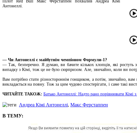
Пілот Red Bull Макс Ферстаппен похвалив Андреа Кімі
Антонеллі.
— Чи Антонеллі є майбутнім чемпіоном Формули-1?
— Так, безперечно. Я думаю, ви бачите кількох хлопців, які ростуть
випадку з Кімі, тож це не було сюрпризом. Але, звичайно, коли ви потр
Вам потрібно стати різностороннім гонщиком, а потім, звичайно, вам 
викладається на повну. Тож за цим чудово спостерігати, і саме такі ви
ЧИТАЙТЕ ТАКОЖ:
Батько Антонеллі: Надто рано порівнювати Кімі 
Андреа Кімі Антонеллі
,
Макс Ферстаппен
В ТЕМУ: