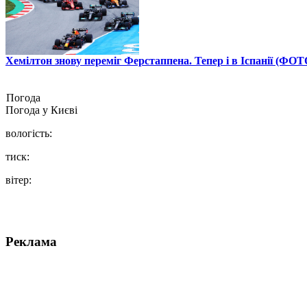
Хемілтон знову переміг Ферстаппена. Тепер і в Іспанії (ФОТ
Погода
Погода у
Києві
вологість:
тиск:
вітер:
Реклама