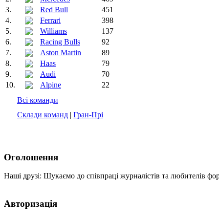
3.
Red Bull
451
4.
Ferrari
398
5.
Williams
137
6.
Racing Bulls
92
7.
Aston Martin
89
8.
Haas
79
9.
Audi
70
10.
Alpine
22
Всі команди
Склади команд
|
Гран-Прі
Оголошення
Наші друзі: Шукаємо до співпраці журналістів та любителів фо
Авторизація