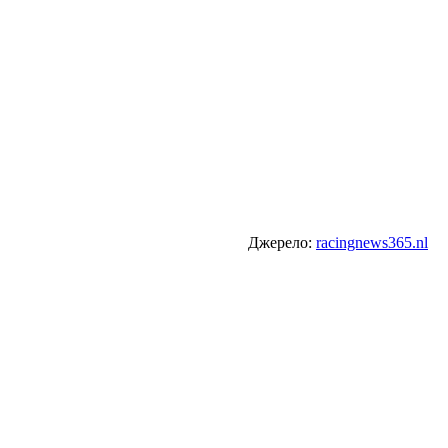
Джерело:
racingnews365.nl