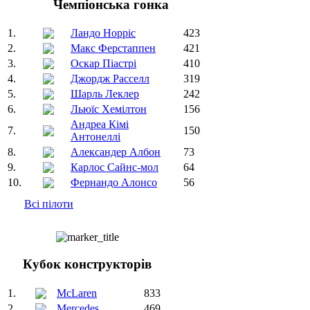
Чемпіонська гонка
1.
Ландо Норріс
423
2.
Макс Ферстаппен
421
3.
Оскар Піастрі
410
4.
Джордж Расселл
319
5.
Шарль Леклер
242
6.
Льюїс Хемілтон
156
Андреа Кімі
7.
150
Антонеллі
8.
Александер Албон
73
9.
Карлос Сайнс-мол
64
10.
Фернандо Алонсо
56
Всі пілоти
Кубок конструкторів
1.
McLaren
833
2.
Mercedes
469