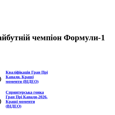
майбутній чемпіон Формули-1
Кваліфікація Гран Прі
Канади. Кращі
моменти (ВІДЕО)
Спринтерська гонка
Гран Прі Канади-2026.
Кращі моменти
(ВІДЕО)