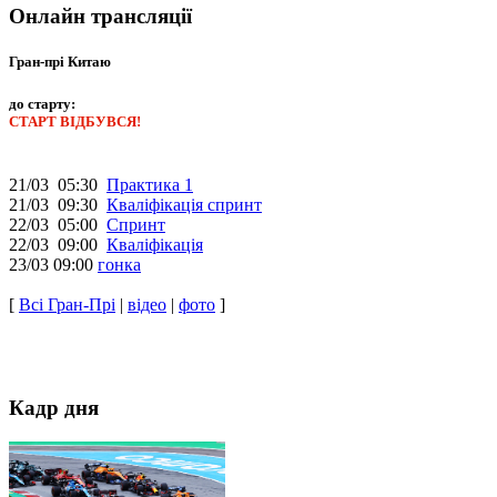
Онлайн трансляції
Гран-прі Китаю
до старту:
СТАРТ ВІДБУВСЯ!
21/03 05:30
Практика 1
21/03 09:30
Кваліфікація спринт
22/03 05:00
Спринт
22/03 09:00
Кваліфікація
23/03 09:00
гонка
[
Всі Гран-Прі
|
відео
|
фото
]
Кадр дня