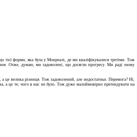
 тієї форми, яка була у Монреалі, де ми кваліфікувалися третіми. Тож
ння. Отже, думаю, ми задоволені, що досягли прогресу. Ми раді знову
, а це велика різниця. Тож задоволений, але недостатньо. Перемога? Ні,
на, а це те, чого в нас не було. Тож дуже малоймовірно претендувати на