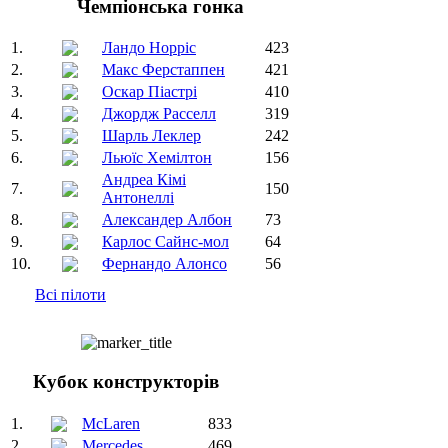
Чемпіонська гонка
1.
Ландо Норріс
423
2.
Макс Ферстаппен
421
3.
Оскар Піастрі
410
4.
Джордж Расселл
319
5.
Шарль Леклер
242
6.
Льюїс Хемілтон
156
Андреа Кімі
7.
150
Антонеллі
8.
Александер Албон
73
9.
Карлос Сайнс-мол
64
10.
Фернандо Алонсо
56
Всі пілоти
Кубок конструкторів
1.
McLaren
833
2.
Mercedes
469