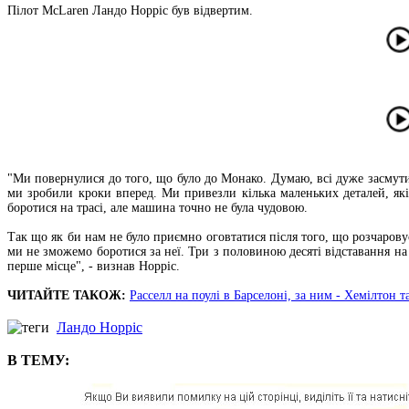
Пілот McLaren Ландо Норріс був відвертим.
"Ми повернулися до того, що було до Монако. Думаю, всі дуже засмути
ми зробили кроки вперед. Ми привезли кілька маленьких деталей, які
боротися на трасі, але машина точно не була чудовою.
Так що як би нам не було приємно оговтатися після того, що розчаровує
ми не зможемо боротися за неї. Три з половиною десяті відставання на 
перше місце", - визнав Норріс.
ЧИТАЙТЕ ТАКОЖ:
Расселл на поулі в Барселоні, за ним - Хемілтон 
Ландо Норріс
В ТЕМУ: