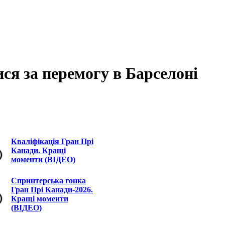
ся за перемогу в Барселоні
Кваліфікація Гран Прі
Канади. Кращі
моменти (ВІДЕО)
Спринтерська гонка
Гран Прі Канади-2026.
Кращі моменти
(ВІДЕО)