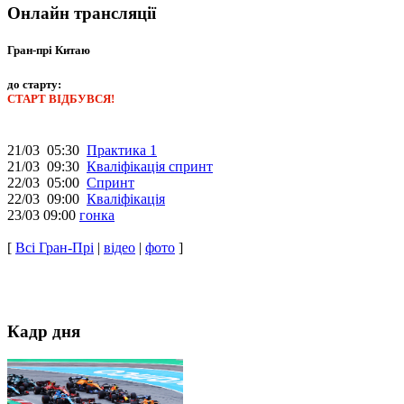
Онлайн трансляції
Гран-прі Китаю
до старту:
СТАРТ ВІДБУВСЯ!
21/03 05:30
Практика 1
21/03 09:30
Кваліфікація спринт
22/03 05:00
Спринт
22/03 09:00
Кваліфікація
23/03 09:00
гонка
[
Всі Гран-Прі
|
відео
|
фото
]
Кадр дня