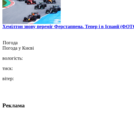
Хемілтон знову переміг Ферстаппена. Тепер і в Іспанії (ФОТ
Погода
Погода у
Києві
вологість:
тиск:
вітер:
Реклама