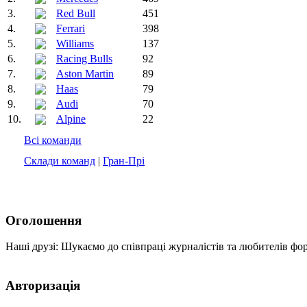
3.
Red Bull
451
4.
Ferrari
398
5.
Williams
137
6.
Racing Bulls
92
7.
Aston Martin
89
8.
Haas
79
9.
Audi
70
10.
Alpine
22
Всі команди
Склади команд
|
Гран-Прі
Оголошення
Наші друзі: Шукаємо до співпраці журналістів та любителів фо
Авторизація