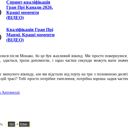
Спринт-кваліфікація
Гран Прі Канади-2026.
Кращі моменти
(ВІДЕО)
Кваліфікація Гран Прі
Маямі. Кращі моменти
(ВІДЕО)
лися після Монако, бо це був жахливий вікенд. Ми просто повернулися до
, здається, трохи допомогли, і зараз частки секунди можуть мати значе
 минулого вікенду, але ми відстали від поулу на три з половиною десяті
цій трасі? Тобі просто потрібне зчеплення, потрібна хороша задня части
та Антонеллі