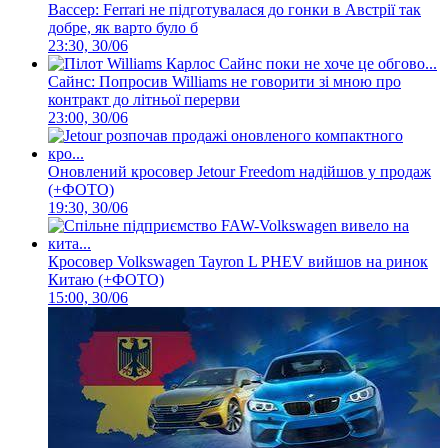
Вассер: Ferrari не підготувалася до гонки в Австрії так
добре, як варто було б
23:30, 30/06
Сайнс: Попросив Williams не говорити зі мною про
контракт до літньої перерви
23:00, 30/06
Оновлений кросовер Jetour Freedom надійшов у продаж
(+ФОТО)
19:30, 30/06
Кросовер Volkswagen Tayron L PHEV вийшов на ринок
Китаю (+ФОТО)
15:00, 30/06