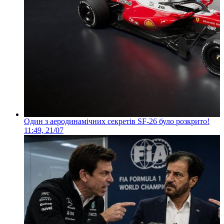
Один з аеродинамічних секретів SF-26 було розкрито!
11:49, 21/07