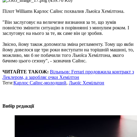
Пілот Williams Карлос Сайнс похвалив Льюїса Хемілтона.
"Він заслуговує на величезне визнання за те, що зумів
повністю змінити ситуацію в порівнянні з минулим роком. І
заслуговує на нього за те, як саме він це зробив.
Звісно, ​​йому також допомогла зміна регламенту. Тому що якби
йому довелося ще три роки виступати на торішній машині, то,
можливо, ми б не побачили того Льюїса Хемілтона, якого
бачимо цього сезону", - зазначив Сайнс.
ЧИТАЙТЕ ТАКОЖ:
Вільньов: Ferrari продовжила контракт з
Леклером, а заробляє очки Хемілтон
Теги:
Карлос Сайнс-молодший
,
Льюїс Хемільтон
Вибір редакції