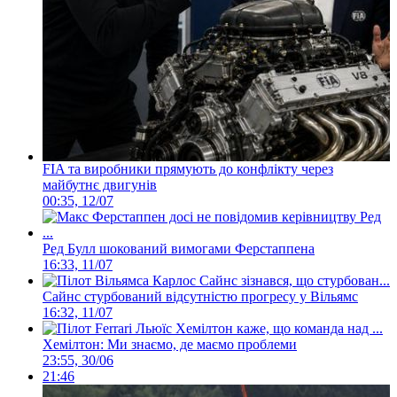
FIA та виробники прямують до конфлікту через
майбутнє двигунів
00:35, 12/07
Ред Булл шокований вимогами Ферстаппена
16:33, 11/07
Сайнс стурбований відсутністю прогресу у Вільямс
16:32, 11/07
Хемілтон: Ми знаємо, де маємо проблеми
23:55, 30/06
21:46