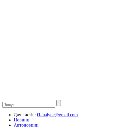
Для листів:
f1analytic@gmail.com
Новини
Автоновини