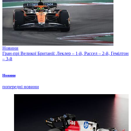
Новини
Гран-прі Великої Британії: Леклер – 1-й, Рассел – 2-й, Гемілтон
– 3-й
Новини
попередні новини