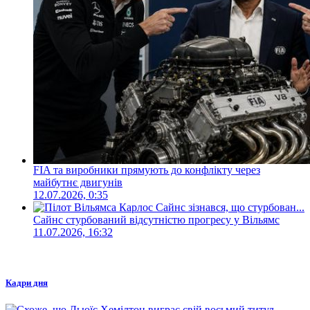
FIA та виробники прямують до конфлікту через
майбутнє двигунів
12.07.2026, 0:35
Сайнс стурбований відсутністю прогресу у Вільямс
11.07.2026, 16:32
Кадри дня