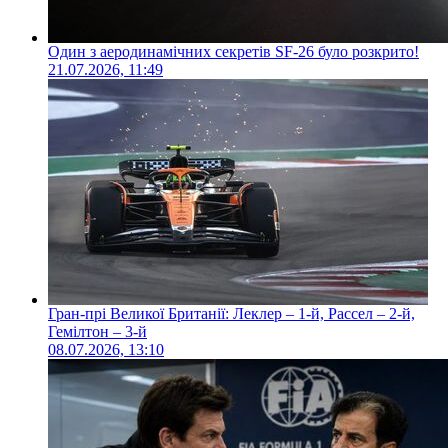
Один з аеродинамічних секретів SF-26 було розкрито!
21.07.2026, 11:49
Гран-прі Великої Британії: Леклер – 1-й, Рассел – 2-й,
Гемілтон – 3-й
08.07.2026, 13:10