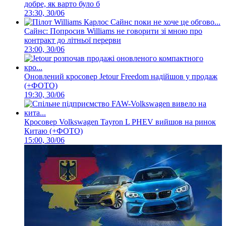
добре, як варто було б
23:30, 30/06
Сайнс: Попросив Williams не говорити зі мною про
контракт до літньої перерви
23:00, 30/06
Оновлений кросовер Jetour Freedom надійшов у продаж
(+ФОТО)
19:30, 30/06
Кросовер Volkswagen Tayron L PHEV вийшов на ринок
Китаю (+ФОТО)
15:00, 30/06