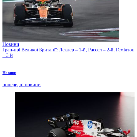
Новини
Гран-прі Великої Британії: Леклер – 1-й, Рассел – 2-й, Гемілтон
– 3-й
Новини
попередні новини