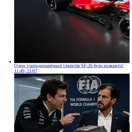
Один з аеродинамічних секретів SF-26 було розкрито!
11:49, 21/07