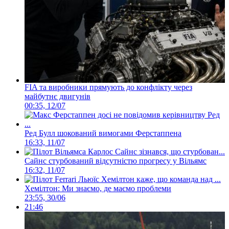
FIA та виробники прямують до конфлікту через
майбутнє двигунів
00:35, 12/07
Ред Булл шокований вимогами Ферстаппена
16:33, 11/07
Сайнс стурбований відсутністю прогресу у Вільямс
16:32, 11/07
Хемілтон: Ми знаємо, де маємо проблеми
23:55, 30/06
21:46