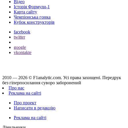
Відео
Історія Формули-1
Карта сайту
Чемпіонська гонка
Кубок конструкторів
facebook
twitter
google
vkontakte
2010 — 2026 ©
F1analytic.com.
Усi права захищенi. Передрук
без гіперпосилання суворо заборонений
Про нас
Реклама на сайті
Про проект
Написати в редакцію
Реклама на сайті
Лічильники