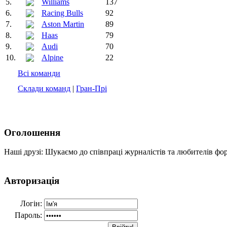
5.
Williams
137
6.
Racing Bulls
92
7.
Aston Martin
89
8.
Haas
79
9.
Audi
70
10.
Alpine
22
Всі команди
Склади команд
|
Гран-Прі
Оголошення
Наші друзі: Шукаємо до співпраці журналістів та любителів фо
Авторизація
Логін:
Пароль: