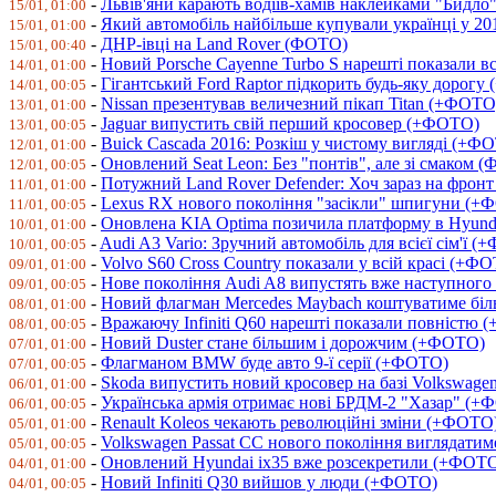
-
Львів'яни карають водіїв-хамів наклейками "Бидл
15/01, 01:00
-
Який автомобіль найбільше купували українці у 2
15/01, 01:00
-
ДНР-івці на Land Rover (ФОТО)
15/01, 00:40
-
Новий Porsche Cayenne Turbo S нарешті показали 
14/01, 01:00
-
Гігантський Ford Raptor підкорить будь-яку дорог
14/01, 00:05
-
Nissan презентував величезний пікап Titan (+ФОТО
13/01, 01:00
-
Jaguar випустить свій перший кросовер (+ФОТО)
13/01, 00:05
-
Buick Cascada 2016: Розкіш у чистому вигляді (+Ф
12/01, 01:00
-
Оновлений Seat Leon: Без "понтів", але зі смаком 
12/01, 00:05
-
Потужний Land Rover Defender: Хоч зараз на фрон
11/01, 01:00
-
Lexus RX нового покоління "засікли" шпигуни (+
11/01, 00:05
-
Оновлена KIA Optima позичила платформу в Hyund
10/01, 01:00
-
Audi A3 Vario: Зручний автомобіль для всієї сім'ї 
10/01, 00:05
-
Volvo S60 Cross Country показали у всій красі (+Ф
09/01, 01:00
-
Нове покоління Audi A8 випустять вже наступног
09/01, 00:05
-
Новий флагман Mercedes Maybach коштуватиме біл
08/01, 01:00
-
Вражаючу Infiniti Q60 нарешті показали повністю
08/01, 00:05
-
Новий Duster стане більшим і дорожчим (+ФОТО)
07/01, 01:00
-
Флагманом BMW буде авто 9-ї серії (+ФОТО)
07/01, 00:05
-
Skoda випустить новий кросовер на базі Volkswag
06/01, 01:00
-
Українська армія отримає нові БРДМ-2 "Хазар" (
06/01, 00:05
-
Renault Koleos чекають революційні зміни (+ФОТО
05/01, 01:00
-
Volkswagen Passat CC нового покоління виглядати
05/01, 00:05
-
Оновлений Hyundai ix35 вже розсекретили (+ФОТ
04/01, 01:00
-
Новий Infiniti Q30 вийшов у люди (+ФОТО)
04/01, 00:05