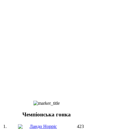
Чемпіонська гонка
1.
Ландо Норріс
423