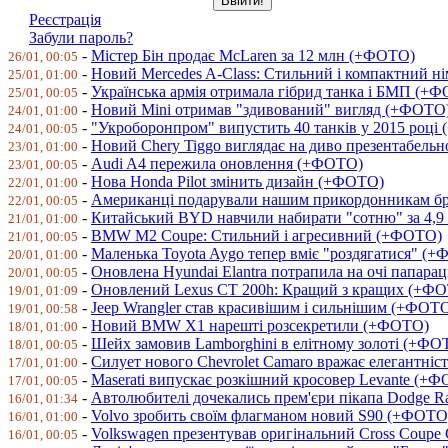
Реєстрація
Забули пароль?
-
Містер Бін продає McLaren за 12 млн (+ФОТО)
26/01, 00:05
-
Новий Mercedes A-Class: Стильний і компактний 
25/01, 01:00
-
Українська армія отримала гібрид танка і БМП (+
25/01, 00:05
-
Новий Mini отримав "здивований" вигляд (+ФОТО
24/01, 01:00
-
"Укроборонпром" випустить 40 танків у 2015 році
24/01, 00:05
-
Новий Chery Tiggo виглядає на диво презентабель
23/01, 01:00
-
Audi A4 пережила оновлення (+ФОТО)
23/01, 00:05
-
Нова Honda Pilot змінить дизайн (+ФОТО)
22/01, 01:00
-
Американці подарували нашим прикордонникам 
22/01, 00:05
-
Китайський BYD навчили набирати "сотню" за 4,
21/01, 01:00
-
BMW M2 Coupe: Стильний і агресивний (+ФОТО)
21/01, 00:05
-
Маленька Toyota Aygo тепер вміє "роздягатися" (
20/01, 01:00
-
Оновлена Hyundai Elantra потрапила на очі папара
20/01, 00:05
-
Оновлений Lexus CT 200h: Кращий з кращих (+Ф
19/01, 01:09
-
Jeep Wrangler став красивішим і сильнішим (+ФОТ
19/01, 00:58
-
Новий BMW X1 нарешті розсекретили (+ФОТО)
18/01, 01:00
-
Шейх замовив Lamborghini в елітному золоті (+ФО
18/01, 00:05
-
Силует нового Chevrolet Camaro вражає елегантні
17/01, 01:00
-
Maserati випускає розкішний кросовер Levante (+
17/01, 00:05
-
Автолюбителі дочекались прем'єри пікапа Dodge 
16/01, 01:34
-
Volvo зробить своїм флагманом новий S90 (+ФОТО
16/01, 01:00
-
Volkswagen презентував оригінальний Cross Coup
16/01, 00:05