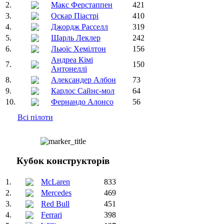
2.
Макс Ферстаппен
421
3.
Оскар Піастрі
410
4.
Джордж Расселл
319
5.
Шарль Леклер
242
6.
Льюїс Хемілтон
156
Андреа Кімі
7.
150
Антонеллі
8.
Александер Албон
73
9.
Карлос Сайнс-мол
64
10.
Фернандо Алонсо
56
Всі пілоти
Кубок конструкторів
1.
McLaren
833
2.
Mercedes
469
3.
Red Bull
451
4.
Ferrari
398