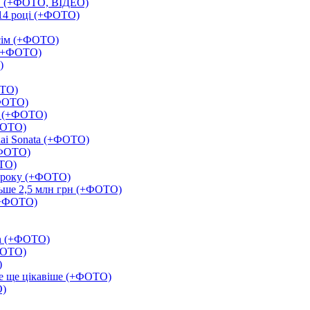
о" (+ФОТО, ВІДЕО)
014 році (+ФОТО)
всім (+ФОТО)
у (+ФОТО)
)
ОТО)
(ФОТО)
т (+ФОТО)
ФОТО)
ai Sonata (+ФОТО)
(+ФОТО)
ОТО)
о року (+ФОТО)
ьше 2,5 млн грн (+ФОТО)
 (+ФОТО)
en (+ФОТО)
+ФОТО)
)
ме ще цікавіше (+ФОТО)
О)