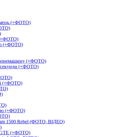
німець (+ФОТО)
ФОТО)
)
 (+ФОТО)
но (+ФОТО)
бронемашину (+ФОТО)
9 секунди (+ФОТО)
+ФОТО)
ці (+ФОТО)
ОТО)
О)
ТО)
стю (+ФОТО)
ФОТО)
Ram 1500 Rebel (ФОТО, ВІДЕО)
)
e GTE (+ФОТО)