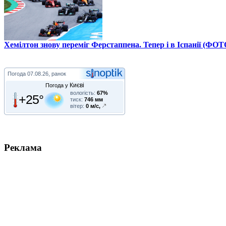
Хемілтон знову переміг Ферстаппена. Тепер і в Іспанії (ФОТ
Погода
07.08.26, ранок
Києві
Погода у
вологість:
67%
+25°
тиск:
746 мм
вітер:
0 м/с,
Реклама