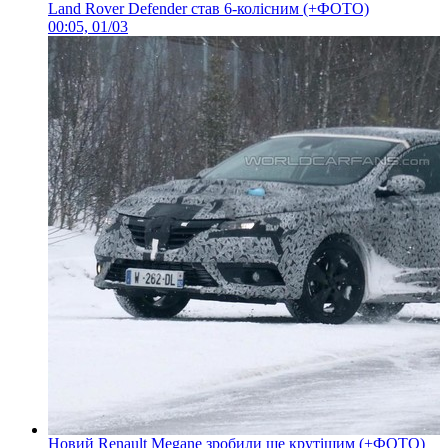
Land Rover Defender став 6-колісним (+ФОТО)
00:05, 01/03
Новий Renault Megane зробили ще крутішим (+ФОТО)