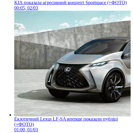
KIA показала агресивний концепт Sportspace (+ФОТО)
00:05, 02/03
Екзотичний Lexus LF-SA вперше показали публіці
(+ФОТО)
01:00, 01/03