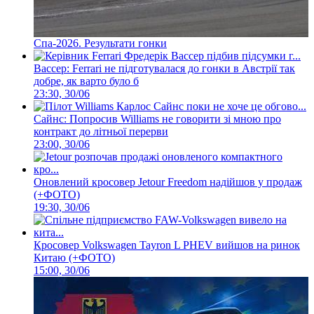
Спа-2026. Результати гонки
Вассер: Ferrari не підготувалася до гонки в Австрії так
добре, як варто було б
23:30, 30/06
Сайнс: Попросив Williams не говорити зі мною про
контракт до літньої перерви
23:00, 30/06
Оновлений кросовер Jetour Freedom надійшов у продаж
(+ФОТО)
19:30, 30/06
Кросовер Volkswagen Tayron L PHEV вийшов на ринок
Китаю (+ФОТО)
15:00, 30/06