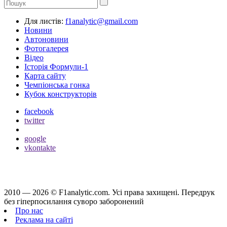
Для листів:
f1analytic@gmail.com
Новини
Автоновини
Фотогалерея
Відео
Історія Формули-1
Карта сайту
Чемпіонська гонка
Кубок конструкторів
facebook
twitter
google
vkontakte
2010 — 2026 ©
F1analytic.com.
Усi права захищенi. Передрук
без гіперпосилання суворо заборонений
Про нас
Реклама на сайті