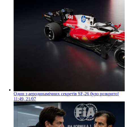
Один з аеродинамічних секретів SF-26 було розкрито!
11:49, 21/07