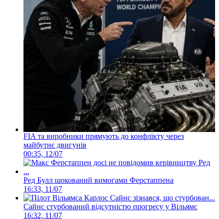
FIA та виробники прямують до конфлікту через
майбутнє двигунів
00:35, 12/07
Ред Булл шокований вимогами Ферстаппена
16:33, 11/07
Сайнс стурбований відсутністю прогресу у Вільямс
16:32, 11/07