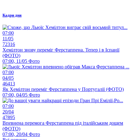
Кадри дня
07:00
11/05
72316
Хемілтон знову переміг Ферстаппена. Тепер і в Іспанії
(ФОТО)
07:00, 11/05
Фото
07:00
04/05
46413
Як Хемілтон переміг Ферстаппена у Португалії (ФОТО)
07:00, 04/05
Фото
07:00
20/04
47895
Впевнена перемога Ферстаппена під італійським дощем
(ФОТО)
07:00, 20/04
Фото
Всі новини