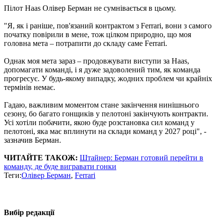
Пілот Haas Олівер Берман не сумнівається в цьому.
"Я, як і раніше, пов'язаний контрактом з Ferrari, вони з самого
початку повірили в мене, тож цілком природно, що моя
головна мета – потрапити до складу саме Ferrari.
Однак моя мета зараз – продовжувати виступи за Haas,
допомагати команді, і я дуже задоволений тим, як команда
прогресує. У будь-якому випадку, жодних проблем чи крайніх
термінів немає.
Гадаю, важливим моментом стане закінчення нинішнього
сезону, бо багато гонщиків у пелотоні закінчують контракти.
Усі хотіли побачити, якою буде розстановка сил команд у
пелотоні, яка має вплинути на склади команд у 2027 році", -
зазначив Берман.
ЧИТАЙТЕ ТАКОЖ:
Штайнер: Берман готовий перейти в
команду, де буде вигравати гонки
Теги:
Олівер Берман
,
Ferrari
Вибір редакції