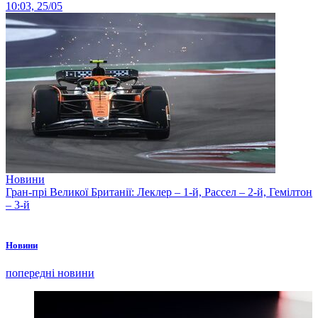
10:03, 25/05
Новини
Гран-прі Великої Британії: Леклер – 1-й, Рассел – 2-й, Гемілтон
– 3-й
Новини
попередні новини