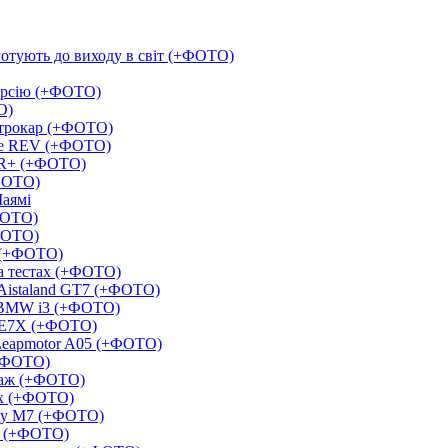
 готують до виходу в світ (+ФОТО)
версію (+ФОТО)
О)
ектрокар (+ФОТО)
yue REV (+ФОТО)
-HR+ (+ФОТО)
ФОТО)
Маямі
ФОТО)
ФОТО)
r (+ФОТО)
а тестах (+ФОТО)
 Aistaland GT7 (+ФОТО)
а BMW i3 (+ФОТО)
 E7X (+ФОТО)
Leapmotor A05 (+ФОТО)
(+ФОТО)
даж (+ФОТО)
ях (+ФОТО)
axy M7 (+ФОТО)
ах (+ФОТО)