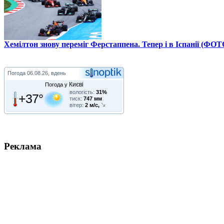
Хемілтон знову переміг Ферстаппена. Тепер і в Іспанії (ФОТ
Погода
06.08.26, вдень
Києві
Погода у
вологість:
31%
+37°
тиск:
747 мм
вітер:
2 м/с,
Реклама