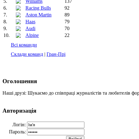
5.
Williams
137
6.
Racing Bulls
92
7.
Aston Martin
89
8.
Haas
79
9.
Audi
70
10.
Alpine
22
Всі команди
Склади команд
|
Гран-Прі
Оголошення
Наші друзі: Шукаємо до співпраці журналістів та любителів фо
Авторизація
Логін:
Пароль: