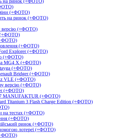
ть на ринок (+ФОТО)
+ФОТО)
зміни (+ФОТО)
ить на ринок (+ФОТО)
у версію (+ФОТО)
та (+ФОТО)
 (+ФОТО)
оновлення (+ФОТО)
Ford Explorer (+ФОТО)
сію (+ФОТО)
ера MG4 X (+ФОТО)
entayga (+ФОТО)
enault Bridger (+ФОТО)
Benz VLE (+ФОТО)
ову версію (+ФОТО)
ker (+ФОТО)
 XB7 MANUFAKTUR (+ФОТО)
rd Titanium 3 Flash Charge Edition (+ФОТО)
ОТО)
и на тестах (+ФОТО)
ення (+ФОТО)
алійський ринок (+ФОТО)
опомогою лотереї (+ФОТО)
 (+ФОТО)