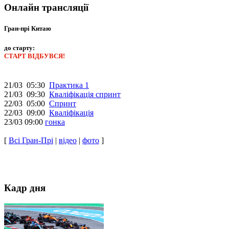
Онлайн трансляції
Гран-прі Китаю
до старту:
СТАРТ ВІДБУВСЯ!
21/03 05:30
Практика 1
21/03 09:30
Кваліфікація спринт
22/03 05:00
Спринт
22/03 09:00
Кваліфікація
23/03 09:00
гонка
[
Всі Гран-Прі
|
відео
|
фото
]
Кадр дня