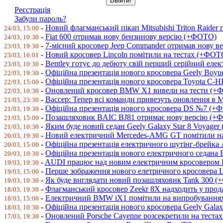
Реєстрація
Забули пароль?
-
Новий флагманський пікап Mitsubishi Triton Raider
24/03, 15:00
-
Fiat 600 отримав нову бензинову версію (+ФОТО)
24/03, 10:30
-
7-місний кросовер Jeep Commander отримав нову 
23/03, 19:30
-
Новий кросовер Lincoln помітили на тестах (+ФОТ
23/03, 16:01
-
Bentley готує до дебюту свій перший серійний ел
23/03, 10:30
-
Офіційна презентація нового кросовера Geely Bo
22/03, 19:30
-
Офіційна презентація нового кросовера Toyota C
22/03, 15:00
-
Оновлений кросовер BMW X1 вивели на тести (+
22/03, 10:30
-
Вассер: Тепер всі команди привезуть оновлення в 
21/03, 23:30
-
Офіційна презентація нового кросовера DS №7 (+
21/03, 19:30
-
Позашляховик BAIC BJ81 отримає нову версію (+
21/03, 15:00
-
Яким буде новий седан Geely Galaxy Star 8 Voyage
21/03, 10:30
-
Новий електричний Mercedes-AMG GT помітили н
20/03, 19:30
-
Офіційна презентація електричного шутінг-брейка
20/03, 15:00
-
Офіційна презентація нового електричного седан
20/03, 10:30
-
AUDI працює над новим електричним кросовером
19/03, 19:30
-
Перше зображення нового елетричного кросовера 
19/03, 15:00
-
Як буде виглядати новий позашляховик Tank 300 
19/03, 10:30
-
Флагманський кросовер Zeekr 8X надходить у про
18/03, 19:30
-
Електричний BMW iX1 помітили на випробуванн
18/03, 15:00
-
Офіційна презентація нового кросовера Geely Gal
18/03, 10:30
-
Оновлений Porsche Cayenne розсекретили на тест
17/03, 19:30