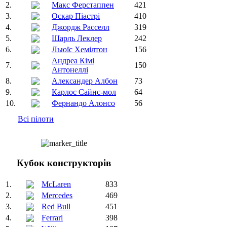
2.
Макс Ферстаппен
421
3.
Оскар Піастрі
410
4.
Джордж Расселл
319
5.
Шарль Леклер
242
6.
Льюїс Хемілтон
156
Андреа Кімі
7.
150
Антонеллі
8.
Александер Албон
73
9.
Карлос Сайнс-мол
64
10.
Фернандо Алонсо
56
Всі пілоти
Кубок конструкторів
1.
McLaren
833
2.
Mercedes
469
3.
Red Bull
451
4.
Ferrari
398