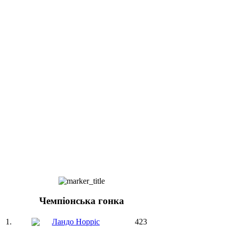
Чемпіонська гонка
1.
Ландо Норріс
423