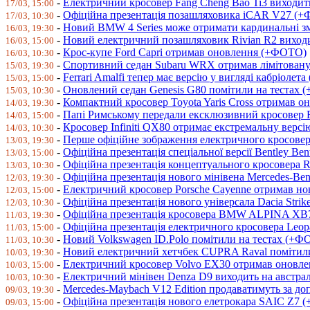
-
Електричний кросовер Fang Cheng Bao Ti3 виходи
17/03, 15:00
-
Офіційна презентація позашляховика iCAR V27 (
17/03, 10:30
-
Новий BMW 4 Series може отримати кардинальні 
16/03, 19:30
-
Новий електричний позашляховик Rivian R2 виход
16/03, 15:00
-
Крос-купе Ford Capri отримав оновлення (+ФОТО)
16/03, 10:30
-
Спортивний седан Subaru WRX отримав лімітован
15/03, 19:30
-
Ferrari Amalfi тепер має версію у вигляді кабріоле
15/03, 15:00
-
Оновлений седан Genesis G80 помітили на тестах
15/03, 10:30
-
Компактний кросовер Toyota Yaris Cross отримав 
14/03, 19:30
-
Папі Римському передали ексклюзивний кросовер 
14/03, 15:00
-
Кросовер Infiniti QX80 отримає екстремальну вер
14/03, 10:30
-
Перше офіційне зображення електричного кросов
13/03, 19:30
-
Офіційна презентація спеціальної версії Bentley B
13/03, 15:00
-
Офіційна презентація концептуального кросовера R
13/03, 10:30
-
Офіційна презентація нового мінівена Mercedes-
12/03, 19:30
-
Електричний кросовер Porsche Cayenne отримав н
12/03, 15:00
-
Офіційна презентація нового універсала Dacia Stri
12/03, 10:30
-
Офіційна презентація кросовера BMW ALPINA
11/03, 19:30
-
Офіційна презентація електричного кросовера Leopa
11/03, 15:00
-
Новий Volkswagen ID.Polo помітили на тестах (+Ф
11/03, 10:30
-
Новий електричний хетчбек CUPRA Raval помітил
10/03, 19:30
-
Електричний кросовер Volvo EX30 отримав оновл
10/03, 15:00
-
Електричний мінівен Denza D9 виходить на австр
10/03, 10:30
-
Mercedes-Maybach V12 Edition продаватимуть за д
09/03, 19:30
-
Офіційна презентація нового елетрокара SAIC Z7
09/03, 15:00