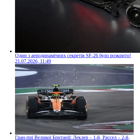
Один з аеродинамічних секретів SF-26 було розкрито!
21.07.2026, 11:49
Гран-прі Великої Британії: Леклер – 1-й, Рассел – 2-й,