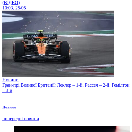
(ВІДЕО)
10:03, 25/05
Новини
Гран-прі Великої Британії: Леклер – 1-й, Рассел – 2-й, Гемілтон
– 3-й
Новини
попередні новини