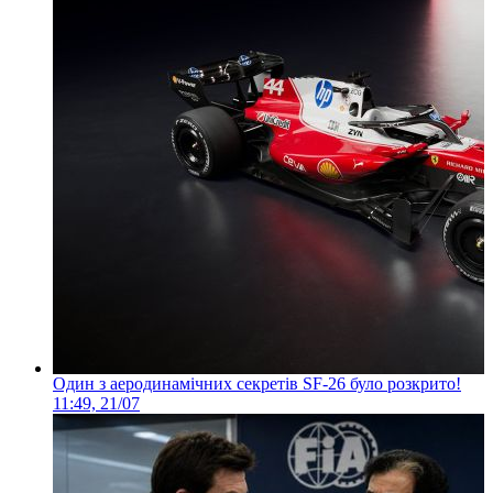
Один з аеродинамічних секретів SF-26 було розкрито!
11:49, 21/07