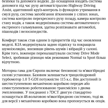
безпеки та допомоги водієві. До оснащення входять система
допомоги під час руху автомагістраллю Highway Driving
Assist, адаптивний круїз-контроль із функцією утримання в
смузі руху, система запобігання зіткненням у сліпих зонах,
система контролю перехресного руху позаду, камера контролю
стану водія, а також модернізована система автоматичного
екстреного гальмування, здатна розпізнавати автомобілі,
пішоходів і велосипедистів.
Комфорт також став одним із пріоритетів під час оновлення
моделі. KIA модернізувала задню підвіску та покращила
шумоізоляцію, знизивши рівень шумів і вібрацій у салоні.
Крім того, інженери переналаштували систему Drive Mode
Select, зробивши різницю між режимами Normal та Sport більш
відчутною.
Моторна гама для Європи включає бензинові та м'якогібридні
силові установки. Базовим залишається трициліндровий
турбомотор 1.0 T-GDI потужністю 115 к.с. Він доступний із
шестиступеневою механічною коробкою передач або
семиступеневою роботизованою трансмісією з двома
зчепленнями. У поєднанні з 7DCT двигун стандартно
оснащується 48-вольтовою м'якогібридною системою, тоді як
для версії з механічною коробкою вона пропонується як опція.