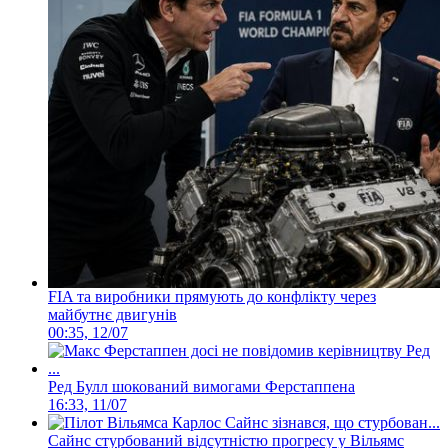
FIA та виробники прямують до конфлікту через
майбутнє двигунів
00:35, 12/07
Ред Булл шокований вимогами Ферстаппена
16:33, 11/07
Сайнс стурбований відсутністю прогресу у Вільямс