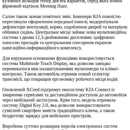
кузовних кольорів тепер дев'ять варіантів, серед яких новий
фірмовий відтінок Morning Haze.
Салон також зазнав помітних змін. Інженери KIA повністю
переглянули оформлення передньої панелі, модернізували
дефлектори вентиляції, кермо, оздоблення дверей та матеріали
оббивки сидінь. Центральне місце займає нова мультимедійна
система з двома 12,3-дюймовими дисплеями: цифровою
панеллю приладів та центральним сенсорним екраном
навігаційно-інформаційного комплексу.
Для керування основними функціями використовується
система Multimode Touch Display, яка дозволяє швидко
перемикатися між налаштуваннями мультимедіа та клімат-
контролю. Також автомобіль отримав новий селектор
трансмісії, що покращив ергономіку робочого місця водія.
Оновлений XCeed підтримує екосистему KIA Connect із
хмарними сервісами та дистанційним доступом до автомобіля
через мобільний застосунок. Крім того, модель отримала
систему Digital Key 2.0, яка дозволяє використовувати
сумісний смартфон замість традиційного ключа, а також
бездротову зарядку для мобільних пристроїв.
Виробник суттєво розширив перелік електронних систем