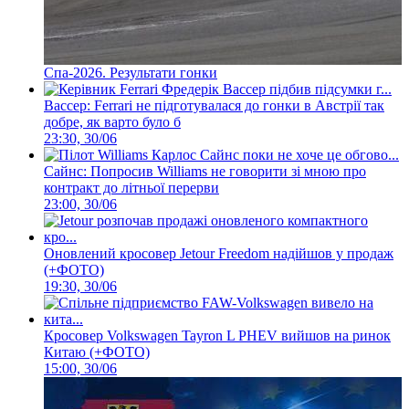
Спа-2026. Результати гонки
Вассер: Ferrari не підготувалася до гонки в Австрії так
добре, як варто було б
23:30, 30/06
Сайнс: Попросив Williams не говорити зі мною про
контракт до літньої перерви
23:00, 30/06
Оновлений кросовер Jetour Freedom надійшов у продаж
(+ФОТО)
19:30, 30/06
Кросовер Volkswagen Tayron L PHEV вийшов на ринок
Китаю (+ФОТО)
15:00, 30/06