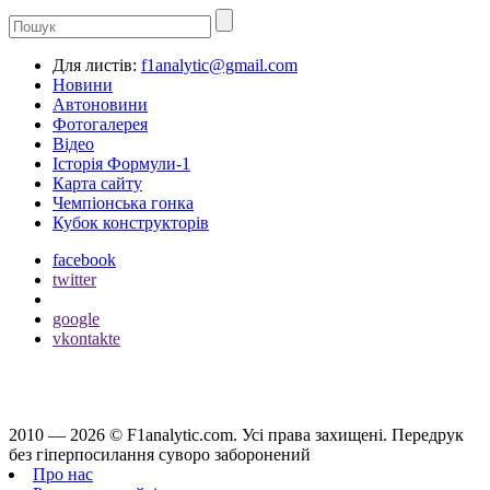
Для листів:
f1analytic@gmail.com
Новини
Автоновини
Фотогалерея
Відео
Історія Формули-1
Карта сайту
Чемпіонська гонка
Кубок конструкторів
facebook
twitter
google
vkontakte
2010 — 2026 ©
F1analytic.com.
Усi права захищенi. Передрук
без гіперпосилання суворо заборонений
Про нас