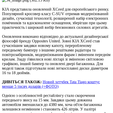
KIA представила оновлений XCeed для європейського ринку.
Популярний кросовер класу C-SUV отримав модернізований
дизайн, сучасніші технології, розширений набір електронних
помічників та вдосконалене оснащення, зберігши при цьому
практичність і широкий вибір бензинових силових агрегатів.
Оновлення виконано відповідно до актуальної дизайнерської
філософії бренду Opposites United. Зовні KIA XCeed став
сучаснішим завдяки новому капоту, переробленому
передньому бамперу з іншими решітками радіатора та
повітрозабірників, модернізованим фарам і зміненим переднім
крилам. Ззаду з'явилися нові ліхтарі зі зміненою світловою
графікою, інший бампер та оновлені двері багажника. Для
моделі також підготували нові легкосплавні диски діаметром
16 та 18 дюймів.
ДИВІТЬСЯ ТАКОЖ:
Новий хетчбек Tata Tiago коштує
менше 5 тисяч доларів (+ФОТО)
Однією з особливостей рестайлінгу стало скорочення
переднього звису на 15 мм. Завдяки цьому довжина
автомобіля зменшилася до 4380 мм, хоча об'єм багажника
залишився незмінним і становить 426 літрів. У палітрі