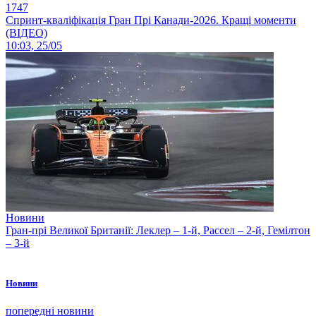
1747
Спринт-кваліфікація Гран Прі Канади-2026. Кращі моменти
(ВІДЕО)
10:03, 25/05
Новини
Гран-прі Великої Британії: Леклер – 1-й, Рассел – 2-й, Гемілтон
– 3-й
Новини
попередні новини