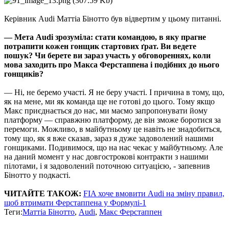
Керівник Audi Маттіа Бінотто був відвертим у цьому питанні.
— Мета Audi зрозуміла: стати командою, в яку прагне
потрапити кожен гонщик стартових ґрат. Ви ведете
пошук? Чи берете ви зараз участь у обговореннях, коли
мова заходить про Макса Ферстаппена і подібних до нього
гонщиків?
— Ні, не беремо участі. Я не беру участі. І причина в тому, що,
як на мене, ми як команда ще не готові до цього. Тому якщо
Макс приєднається до нас, ми маємо запропонувати йому
платформу — справжню платформу, де він зможе боротися за
перемоги. Можливо, в майбутньому це навіть не знадобиться,
тому що, як я вже сказав, зараз я дуже задоволений нашими
гонщиками. Подивимося, що на нас чекає у майбутньому. Але
на даний момент у нас довгострокові контракти з нашими
пілотами, і я задоволений поточною ситуацією, - запевнив
Бінотто у подкасті.
ЧИТАЙТЕ ТАКОЖ:
FIA хоче вмовити Audi на зміну правил,
щоб втримати Ферстаппена у Формулі-1
Теги:
Маттіа Бінотто
,
Audi
,
Макс Ферстаппен