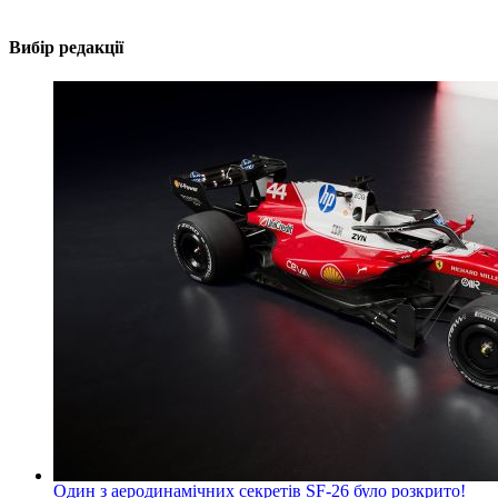
Вибір редакції
Один з аеродинамічних секретів SF-26 було розкрито!