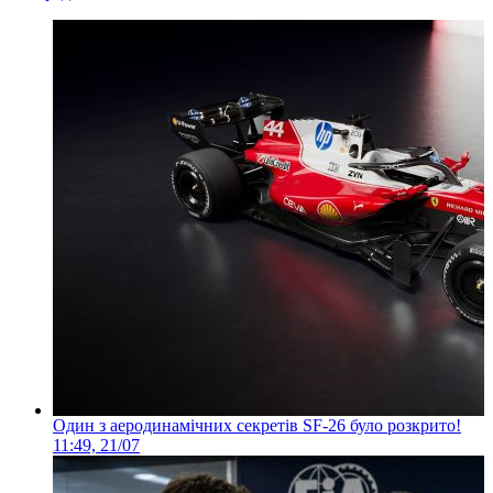
Один з аеродинамічних секретів SF-26 було розкрито!
11:49, 21/07