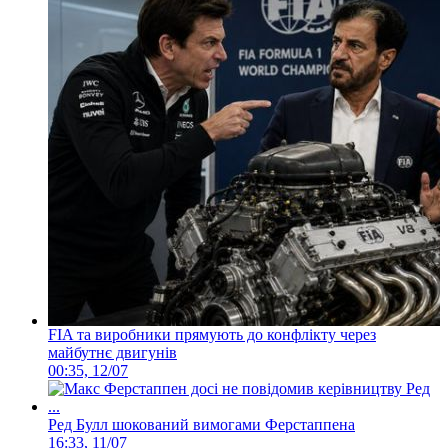
FIA та виробники прямують до конфлікту через
майбутнє двигунів
00:35, 12/07
Ред Булл шокований вимогами Ферстаппена
16:33, 11/07