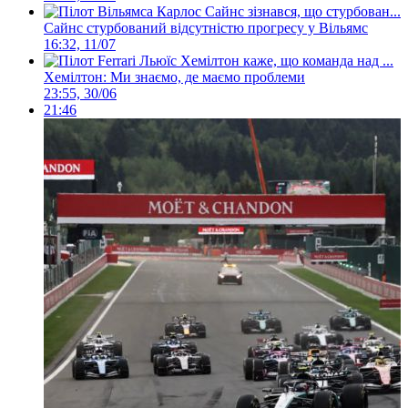
Сайнс стурбований відсутністю прогресу у Вільямс
16:32, 11/07
Хемілтон: Ми знаємо, де маємо проблеми
23:55, 30/06
21:46