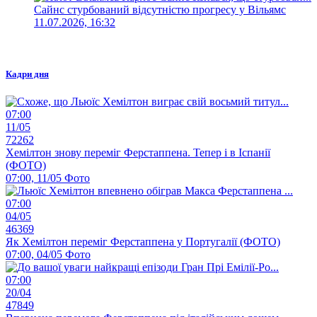
Сайнс стурбований відсутністю прогресу у Вільямс
11.07.2026, 16:32
Кадри дня
07:00
11/05
72262
Хемілтон знову переміг Ферстаппена. Тепер і в Іспанії
(ФОТО)
07:00, 11/05
Фото
07:00
04/05
46369
Як Хемілтон переміг Ферстаппена у Португалії (ФОТО)
07:00, 04/05
Фото
07:00
20/04
47849