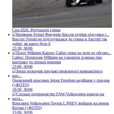
Спа-2026. Результати гонки
Вассер: Ferrari не підготувалася до гонки в Австрії так
добре, як варто було б
23:30, 30/06
Сайнс: Попросив Williams не говорити зі мною про
контракт до літньої перерви
23:00, 30/06
Оновлений кросовер Jetour Freedom надійшов у продаж
(+ФОТО)
19:30, 30/06
Кросовер Volkswagen Tayron L PHEV вийшов на ринок
Китаю (+ФОТО)
15:00, 30/06